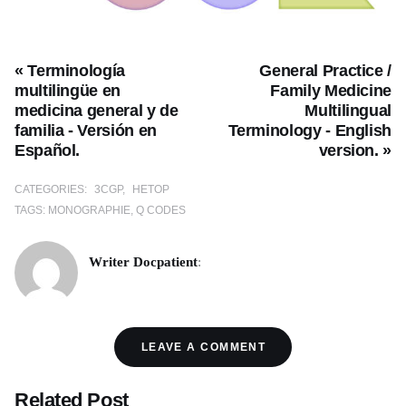
« Terminología
General Practice /
multilingüe en
Family Medicine
medicina general y de
Multilingual
familia - Versión en
Terminology - English
Español.
version. »
CATEGORIES:
3CGP
HETOP
TAGS:
MONOGRAPHIE
Q CODES
Writer Docpatient
:
LEAVE A COMMENT
Related Post