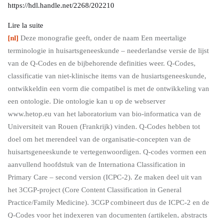
https://hdl.handle.net/2268/202210
:
Lire la suite
Terminologie
[nl]
Deze monografie geeft, onder de naam Een meertalige
multilingue
terminologie in huisartsgeneeskunde – neederlandse versie de lijst
de
van de Q-Codes en de bijbehorende definities weer. Q-Codes,
médecine
classificatie van niet-klinische items van de husiartsgeneeskunde,
générale
ontwikkeldin een vorm die compatibel is met de ontwikkeling van
et
een ontologie. Die ontologie kan u op de webserver
de
www.hetop.eu van het laboratorium van bio-informatica van de
famille
Universiteit van Rouen (Frankrijk) vinden. Q-Codes hebben tot
–
doel om het merendeel van de organisatie-concepten van de
Version
huisartsgeneeskunde te vertegenwoordigen. Q-codes vormen een
française.
aanvullend hoofdstuk van de Internationa Classification in
Primary Care – second version (ICPC-2). Ze maken deel uit van
het 3CGP-project (Core Content Classification in General
Practice/Family Medicine). 3CGP combineert dus de ICPC-2 en de
Q-Codes voor het indexeren van documenten (artikelen, abstracts