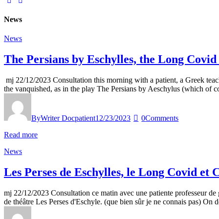
News
News
The Persians by Eschylles, the Long Cov
mj 22/12/2023 Consultation this morning with a patient, a Greek teach
the vanquished, as in the play The Persians by Aeschylus (which of
By
Writer Docpatient
12/23/2023
0
Comments
Read more
News
Les Perses de Eschylles, le Long Covid e
mj 22/12/2023 Consultation ce matin avec une patiente professeur de g
de théâtre Les Perses d'Eschyle. (que bien sûr je ne connais pas) On