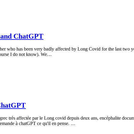
id and ChatGPT
er who has been very badly affected by Long Covid for the last two yea
 course I do not know). We…
t ChatGPT
rec très affectée par le Long covid depuis deux ans, encéphalite docum
 demande à chatGPT ce qu'il en pense. …