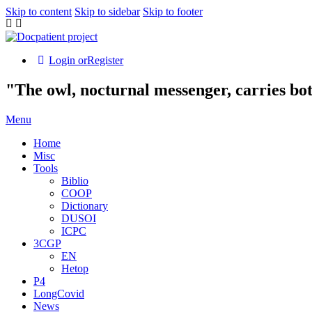
Skip to content
Skip to sidebar
Skip to footer
Login or
Register
"The owl, nocturnal messenger, carries bo
Menu
Home
Misc
Tools
Biblio
COOP
Dictionary
DUSOI
ICPC
3CGP
EN
Hetop
P4
LongCovid
News