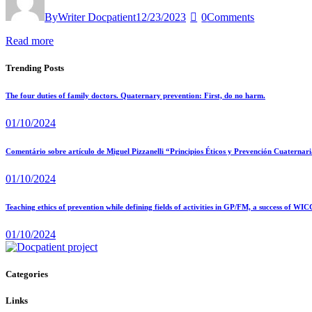
By
Writer Docpatient
12/23/2023
0
Comments
Read more
Trending Posts
The four duties of family doctors. Quaternary prevention: First, do no harm.
01/10/2024
Comentário sobre artículo de Miguel Pizzanelli “Principios Éticos y Prevención Cuaternaria
01/10/2024
Teaching ethics of prevention while defining fields of activities in GP/FM, a success of WIC
01/10/2024
Categories
Links