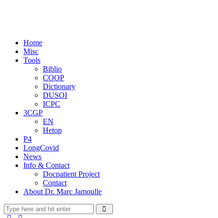
Home
Misc
Tools
Biblio
COOP
Dictionary
DUSOI
ICPC
3CGP
EN
Hetop
P4
LongCovid
News
Info & Contact
Docpatient Project
Contact
About Dr. Marc Jamoulle