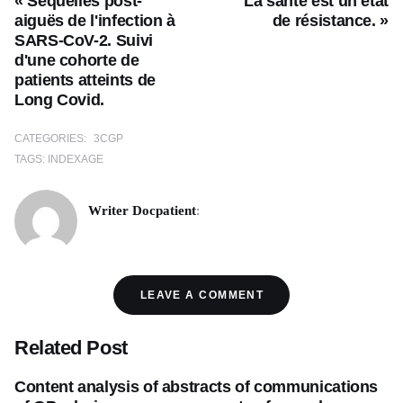
« Séquelles post-
La santé est un état
aiguës de l'infection à
de résistance. »
SARS-CoV-2. Suivi
d'une cohorte de
patients atteints de
Long Covid.
CATEGORIES:
3CGP
TAGS:
INDEXAGE
Writer Docpatient
:
LEAVE A COMMENT
Related Post
Content analysis of abstracts of communications