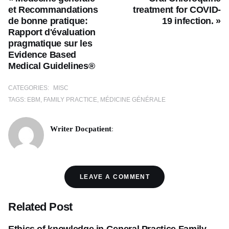
et Recommandations
treatment for COVID-
de bonne pratique:
19 infection. »
Rapport d'évaluation
pragmatique sur les
Evidence Based
Medical Guidelines®
CATEGORIES:
MISC
TAGS:
EBM
FAMILY PRACTICE
MÉDICINE GÉNÉRALE
Writer Docpatient
:
LEAVE A COMMENT
Related Post
Ethics of knowledge in General Practice Family